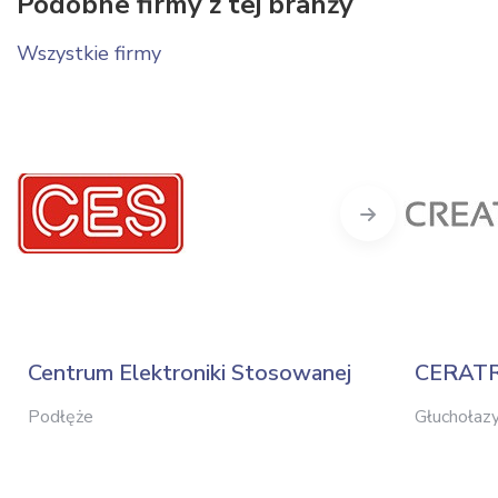
Podobne firmy z tej branży
Wszystkie firmy
Next
Centrum Elektroniki Stosowanej
CERAT
Podłęże
Głuchołaz