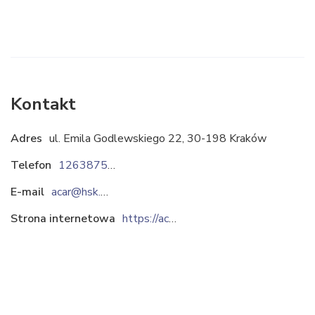
Kontakt
Adres
ul. Emila Godlewskiego 22, 30-198 Kraków
Telefon
126387557
E-mail
acar@hsk.com.pl
Strona internetowa
https://acar.pl