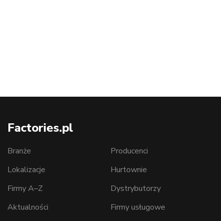
Factories.pl
Branże
Producenci
Lokalizacje
Hurtownie
Firmy A–Z
Dystrybutorzy
Aktualności
Firmy usługowe