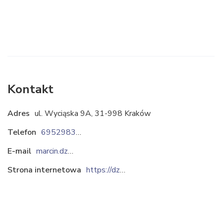
Kontakt
Adres
ul. Wyciąska 9A, 31-998 Kraków
Telefon
695298332
E-mail
marcin.dzwig@interia.eu
Strona internetowa
https://dzwigicecuga.pl