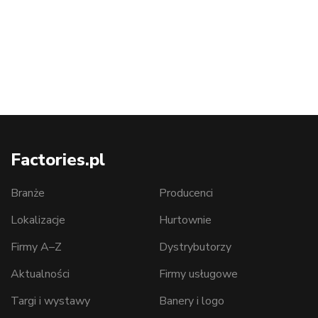
Factories.pl
Branże
Producenci
Lokalizacje
Hurtownie
Firmy A–Z
Dystrybutorzy
Aktualności
Firmy usługowe
Targi i wystawy
Banery i logo