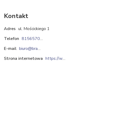
Kontakt
Adres
ul. Mościckiego 1
Telefon
815657077
E-mail
biuro@brael.com.pl
Strona internetowa
https://www.brael.com.pl