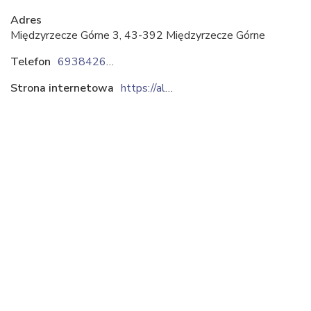
Adres
Międzyrzecze Górne 3, 43-392 Międzyrzecze Górne
Telefon
693842626
Strona internetowa
https://alpaquero.business.site