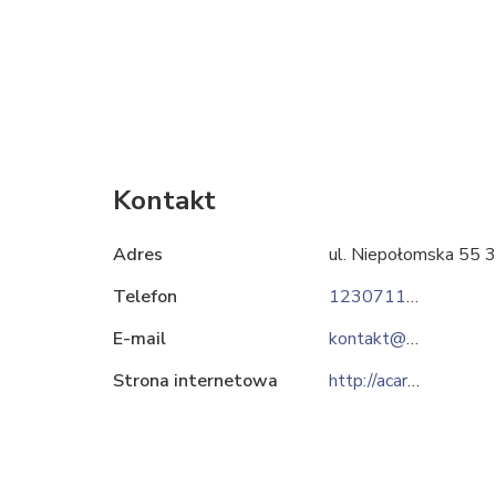
Kontakt
Adres
ul. Niepołomska 55 
Telefon
123071105
E-mail
kontakt@acars.com.pl
Strona internetowa
http://acars.com.pl