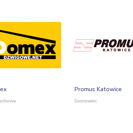
ex
Promus Katowice
tochowa
Sosnowiec