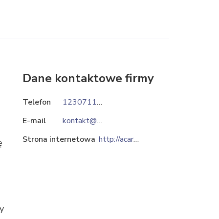
Dane kontaktowe firmy
Telefon
123071105
E-mail
kontakt@acars.com.pl
Strona internetowa
http://acars.com.pl
ę
y