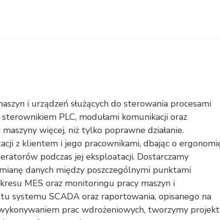
szyn i urządzeń służących do sterowania procesami
e sterownikiem PLC, modułami komunikacji oraz
aszyny więcej, niż tylko poprawne działanie.
cji z klientem i jego pracownikami, dbając o ergonomi
ratorów podczas jej eksploatacji. Dostarczamy
ymianę danych między poszczególnymi punktami
akresu MES oraz monitoringu pracy maszyn i
etu systemu SCADA oraz raportowania, opisanego na
d wykonywaniem prac wdrożeniowych, tworzymy projekt