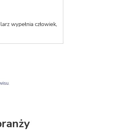
arz wypełnia człowiek,
wisu
.
branży