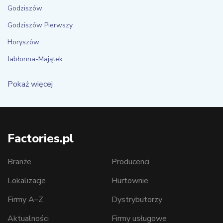
Godziszów
Godziszów Pierwszy
Horyszów
Jabłonna-Majątek
Pokaż więcej
Factories.pl
Branże
Producenci
Lokalizacje
Hurtownie
Firmy A–Z
Dystrybutorzy
Aktualności
Firmy usługowe