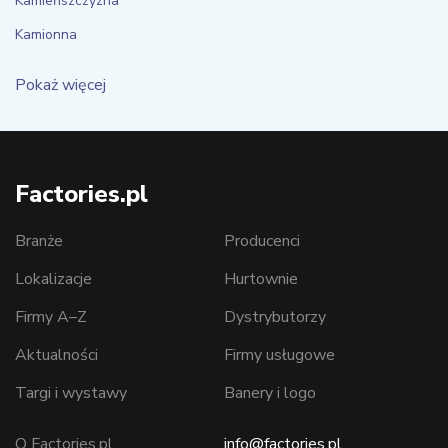
Kamieńszczyzna
Kamionna
Pokaż więcej
Factories.pl
Branże
Producenci
Lokalizacje
Hurtownie
Firmy A–Z
Dystrybutorzy
Aktualności
Firmy usługowe
Targi i wystawy
Banery i logo
O Factories.pl
info@factories.pl