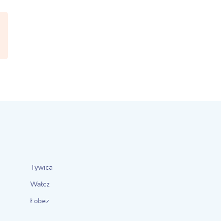
Tywica
Wałcz
Łobez