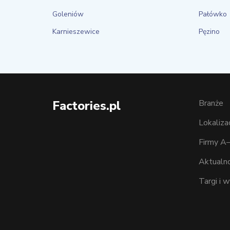
Goleniów
Pałówko
Karnieszewice
Pęzino
Factories.pl
Branże
Lokaliza
Firmy A
Aktualno
Targi i 