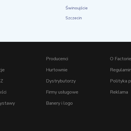
Świnoujście
Szczecin
Producenci
O Factorie
cje
Hurtownie
Regulamin
–Z
Dystrybutorzy
Polityka 
ści
Firmy usługowe
Reklama
wystawy
Banery i logo