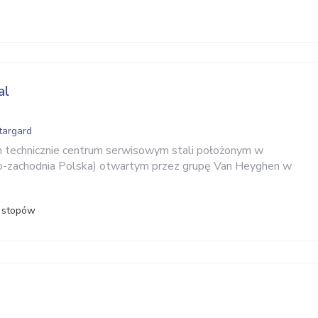
al
targard
technicznie centrum serwisowym stali położonym w
no-zachodnia Polska) otwartym przez grupę Van Heyghen w
i stopów