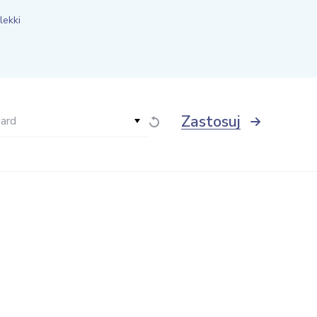
lekki
Zastosuj
gard