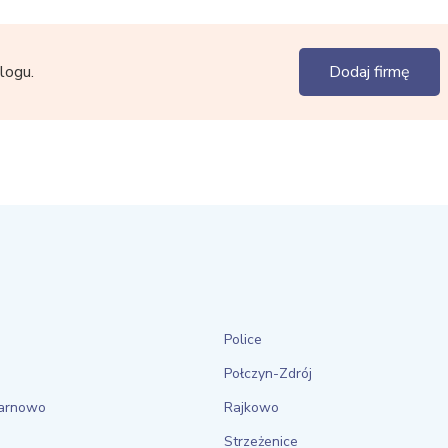
logu.
Dodaj firmę
Police
Połczyn-Zdrój
arnowo
Rajkowo
Strzeżenice