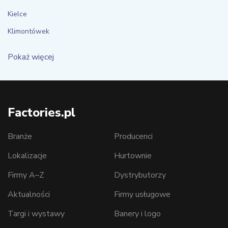
Kielce
Klimontówek
Pokaż więcej
Factories.pl
Branże
Producenci
Lokalizacje
Hurtownie
Firmy A–Z
Dystrybutorzy
Aktualności
Firmy usługowe
Targi i wystawy
Banery i logo