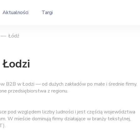
Aktualności
Targi
Łódź
 Łodzi
ów B2B w Łodzi — od dużych zakładów po małe i średnie firmy.
bne przedsiębiorstwa z regionu.
sce pod względem liczby ludności i jest częścią województwa
ym. W mieście dominują firmy działające w branży tekstylnej,
T).