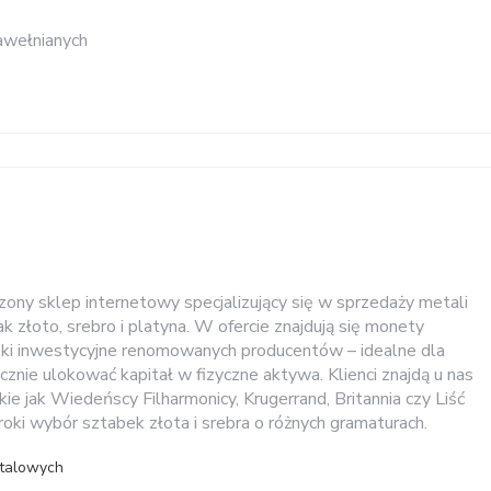
awełnianych
ny sklep internetowy specjalizujący się w sprzedaży metali
ak złoto, srebro i platyna. W ofercie znajdują się monety
bki inwestycyjne renomowanych producentów – idealne dla
znie ulokować kapitał w fizyczne aktywa. Klienci znajdą u nas
ie jak Wiedeńscy Filharmonicy, Krugerrand, Britannia czy Liść
oki wybór sztabek złota i srebra o różnych gramaturach.
talowych