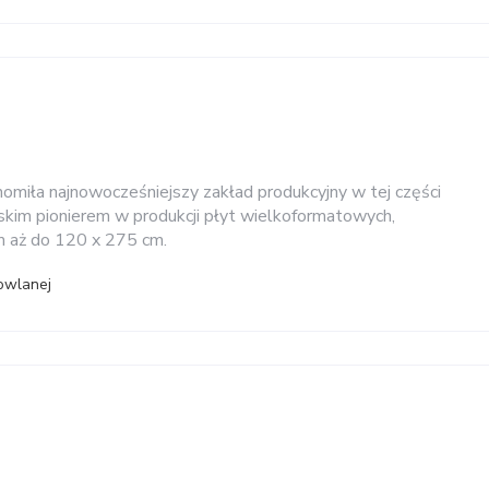
homiła najnowocześniejszy zakład produkcyjny w tej części
lskim pionierem w produkcji płyt wielkoformatowych,
m aż do 120 x 275 cm.
owlanej