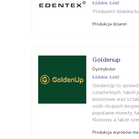
Łódzkie, Łódź
Producent dzianina b
Produkcja dzianin
Goldenup
Dystrybutor
Łódzkie, Łódź
GoldenUp to sprawdzo
szlachetnych, takich j
bulionowe oraz szta
osób chcących bezpiec
popularne monety, tak
Klonowy, a także szer
Produkcja wyrobów me