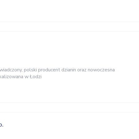
dczony, polski producent dzianin oraz nowoczesna
okalizowana w Łodzi
o.