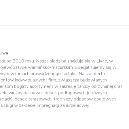
Liwa
ła od 2010 roku. Nasza siedziba znajduje się w Liwie, w
województwie warmińsko-mazurskim. Specjalizujemy się w
nym w ramach prowadzonego tartaku. Nasza oferta
ientów indywidualnych i firm, zwłaszcza budowlanych. .
entom bogaty asortyment w zakresie tarcicy obrzynanej oraz
wek, więźby dachowej, desek podłogowych (o różnych
ościach), desek tarasowych, trocin czy odpadów opałowych.
sługi w zakresie impregnacji zanurzeniowej.