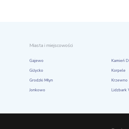
Miasta i miejscowości
Gajewo
Kamień D
Giżycko
Korpele
Grodzki Młyn
Krzewno
Jonkowo
Lidzbark