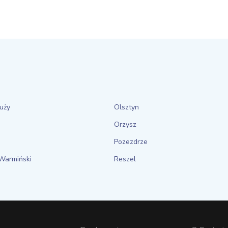
uży
Olsztyn
Orzysz
Pozezdrze
 Warmiński
Reszel