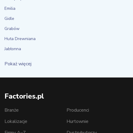
Emilia
Gidle
Grabów
Huta Drewniana
Jabłonna
Pokaż więcej
Factories.pl
Branże
Producenci
Lokalizacje
Hurtownie
Firmy A–Z
Dystrybutorzy