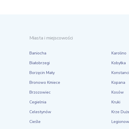
Miasta i miejscowości
Baniocha
Karolino
Białobrzegi
Kobyłka
Borzęcin Mały
Konstanci
Bronowo Kmiece
Kopana
Brzozowiec
Kosów
Cegielnia
Kruki
Celestynów
Krze Duż
Cieśle
Legiono