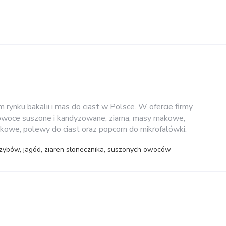
 rynku bakalii i mas do ciast w Polsce. W ofercie firmy
, owoce suszone i kandyzowane, ziarna, masy makowe,
owe, polewy do ciast oraz popcorn do mikrofalówki.
zybów, jagód, ziaren słonecznika, suszonych owoców