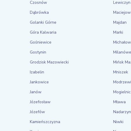
Czosnów
Lewiczyn
Dąbrówka
Maciejow
Golanki Górne
Majdan
Góra Kalwaria
Marki
Gośniewice
Michałow
Gostynin
Milanów
Grodzisk Mazowiecki
Mińsk Ma
Izabelin
Mniszek
Jankowice
Modrzew
Janów
Mogielni
Józefosław
Mława
Józefów
Nadarzyn
Kamieńszczyzna
Niwki