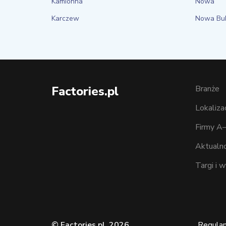
Kamionna
Nowa
Karczew
Nowa Bu
Factories.pl
Branże
Lokaliza
Firmy A
Aktualno
Targi i 
© Factories.pl, 2026
Regula