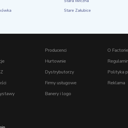
Stara Iwiczna
kówka
Stare Załubice
Producenci
O Factorie
cje
Hurtownie
Regulamin
–Z
Dystrybutorzy
Polityka 
ści
Firmy usługowe
Reklama
wystawy
Banery i logo
min