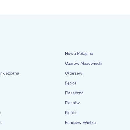
Nowa Pułapina
Ożarów Mazowiecki
n-Jeziorna
Ołtarzew
Pęcice
Piaseczno
Piastów
e
Pionki
wo
Ponikiew Wielka