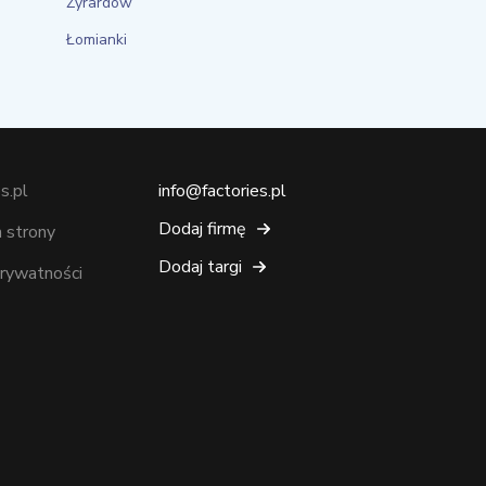
Żyrardów
Łomianki
s.pl
info@factories.pl
Dodaj firmę
 strony
Dodaj targi
prywatności