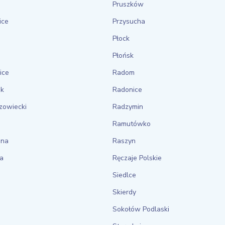
Pruszków
ice
Przysucha
Płock
Płońsk
ice
Radom
ek
Radonice
zowiecki
Radzymin
Ramutówko
ina
Raszyn
ca
Ręczaje Polskie
Siedlce
Skierdy
Sokołów Podlaski