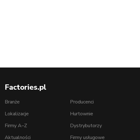
Factories.pl
Branże
Producenci
Lokalizacje
Hurtownie
Firmy A–Z
Dystrybutorzy
Aktualności
Firmy usługowe