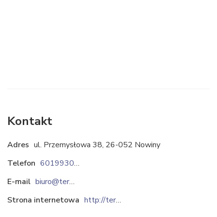
Kontakt
Adres
ul. Przemysłowa 38, 26-052 Nowiny
Telefon
601993058
E-mail
biuro@termo-gum.pl
Strona internetowa
http://termo-gum.pl