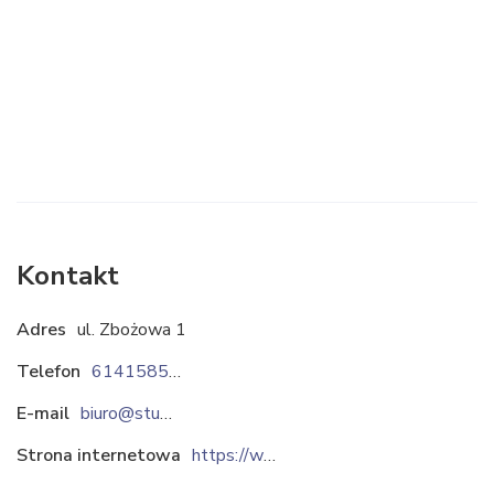
Kontakt
Adres
ul. Zbożowa 1
Telefon
614158500
E-mail
biuro@stuermer-maszyny.pl
Strona internetowa
https://www.stuermer-maszyny.pl