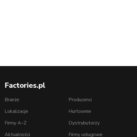
Factories.pl
Branże
Producenci
Lokalizacje
Hurtownie
Firmy A–Z
Dystrybutorzy
Aktualności
Firmy usługowe