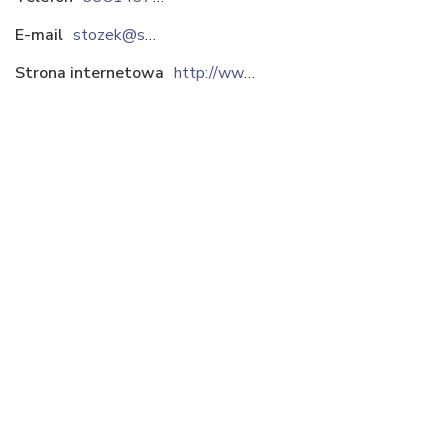
E-mail
stozek@stozek.pl
Strona internetowa
http://www.stozek.pl