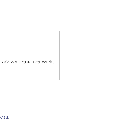
arz wypełnia człowiek,
wisu
.