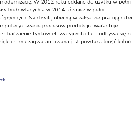
modernizację. W 2012 roku oddano do użytku w pełni
praw budowlanych a w 2014 również w pełni
ółpłynnych. Na chwilę obecną w zakładzie pracują czte
komputeryzowanie procesów produkcji gwarantuje
ież barwienie tynków elewacyjnych i farb odbywa się n
zięki czemu zagwarantowana jest powtarzalność koloru
ych