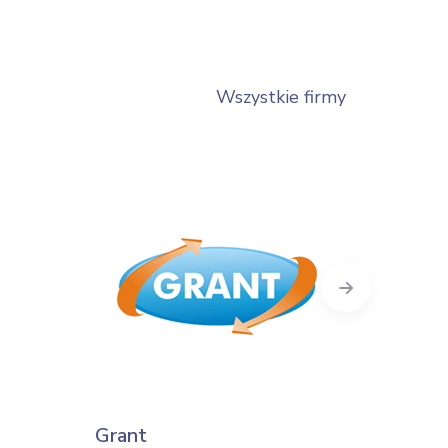
Wszystkie firmy
Next
Grant
Chemo