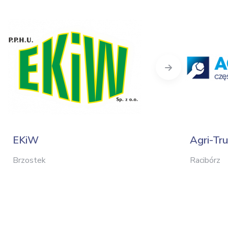
Next
EKiW
Agri-Tr
Brzostek
Racibórz