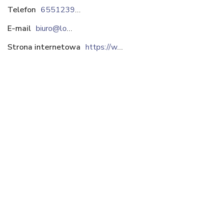
Telefon
655123919
E-mail
biuro@lomania.pl
Strona internetowa
https://www.lomania.pl