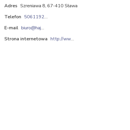
Adres
Szreniawa 8, 67-410 Sława
Telefon
506119299
E-mail
biuro@hajdukwarzywa.pl
Strona internetowa
http://www.hajdukwarzywa.pl