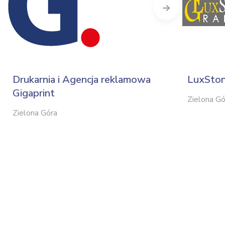
Next
Drukarnia i Agencja reklamowa
LuxSton
Gigaprint
Zielona Gó
Zielona Góra